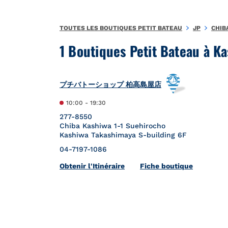
Aller au contenu
Retour à la Nav
TOUTES LES BOUTIQUES PETIT BATEAU
JP
CHIB
1 Boutiques Petit Bateau à Ka
プチバトーショップ 柏高島屋店
10:00
-
19:30
277-8550
Chiba
Kashiwa
1-1 Suehirocho
Kashiwa Takashimaya S-building 6F
04-7197-1086
Link Opens in New Tab
Obtenir l'Itinéraire
Fiche boutique