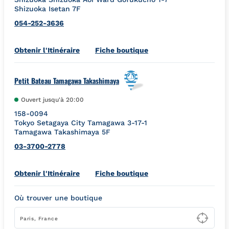
Shizuoka Isetan 7F
054-252-3636
Link Opens in New Tab
Obtenir l'Itinéraire
Fiche boutique
Petit Bateau Tamagawa Takashimaya
Ouvert jusqu'à
20:00
158-0094
Tokyo
Setagaya City
Tamagawa 3-17-1
Tamagawa Takashimaya 5F
03-3700-2778
Link Opens in New Tab
Obtenir l'Itinéraire
Fiche boutique
Où trouver une boutique
Type