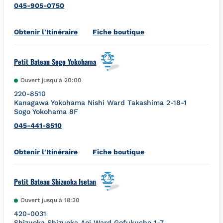
045-905-0750
Link Opens in New Tab
Obtenir l'Itinéraire
Fiche boutique
Petit Bateau Sogo Yokohama
Ouvert jusqu'à
20:00
220-8510
Kanagawa
Yokohama
Nishi Ward
Takashima 2-18-1
Sogo Yokohama 8F
045-441-8510
Link Opens in New Tab
Obtenir l'Itinéraire
Fiche boutique
Petit Bateau Shizuoka Isetan
Ouvert jusqu'à
18:30
420-0031
Shizuoka
Shizuoka
Aoi Ward
Gofukucho 1-7