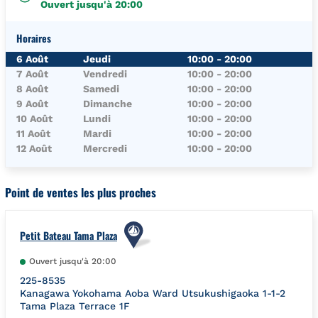
Ouvert jusqu'à
20:00
Horaires
Jour de la Semaine
Horaires
6 Août
Jeudi
10:00
-
20:00
7 Août
Vendredi
10:00
-
20:00
8 Août
Samedi
10:00
-
20:00
9 Août
Dimanche
10:00
-
20:00
10 Août
Lundi
10:00
-
20:00
11 Août
Mardi
10:00
-
20:00
12 Août
Mercredi
10:00
-
20:00
Point de ventes les plus proches
Petit Bateau Tama Plaza
Ouvert jusqu'à
20:00
225-8535
Kanagawa
Yokohama
Aoba Ward
Utsukushigaoka 1-1-2
Tama Plaza Terrace 1F