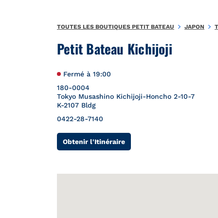
Aller au contenu
Retour à la Nav
{"bing":{"placeId":"","url":"http://www.bing.com/maps?ss=ypid
TOUTES LES BOUTIQUES PETIT BATEAU
JAPON
Petit Bateau Kichijoji
Fermé à
19:00
180-0004
Tokyo
Musashino
Kichijoji-Honcho 2-10-7
K-2107 Bldg
0422-28-7140
Link Opens in New Tab
Obtenir l'Itinéraire