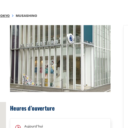
.YN5286x6659535\u0026amp;amp;mkt=ja-JP"},"foursquare":{"placeI
TOKYO
MUSASHINO
Heures d’ouverture
Aujourd'hui