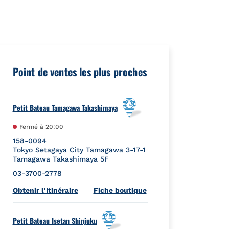
d":"","url":"https://foursquare.com/venue/4e5df1a318a8c46e082
Point de ventes les plus proches
Petit Bateau Tamagawa Takashimaya
Fermé à
20:00
158-0094
Tokyo
Setagaya City
Tamagawa 3-17-1
Tamagawa Takashimaya 5F
03-3700-2778
Link Opens in New Tab
Obtenir l'Itinéraire
Fiche boutique
Petit Bateau Isetan Shinjuku