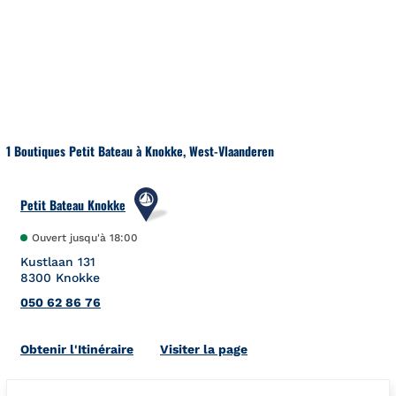
Aller au contenu
Retour à la Nav
1 Boutiques Petit Bateau à Knokke, West-Vlaanderen
Petit Bateau Knokke
Ouvert jusqu'à
18:00
Kustlaan 131
8300
Knokke
050 62 86 76
Link Opens in New Tab
Obtenir l'Itinéraire
Visiter la page