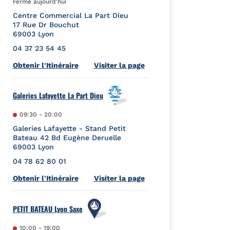
Fermé aujourd'hui
Centre Commercial La Part Dieu
17 Rue Dr Bouchut
69003
Lyon
04 37 23 54 45
Link Opens in New Tab
Obtenir l'Itinéraire
Visiter la page
Galeries Lafayette La Part Dieu
09:30
-
20:00
Galeries Lafayette - Stand Petit
Bateau 42 Bd Eugène Deruelle
69003
Lyon
04 78 62 80 01
Link Opens in New Tab
Obtenir l'Itinéraire
Visiter la page
PETIT BATEAU Lyon Saxe
10:00
-
19:00