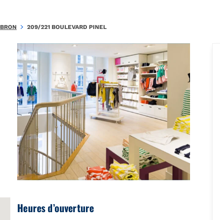
.925262FA1265EC40\u0026amp;amp;mkt=fr-FR"},"foursquare":{"plac
BRON
209/221 BOULEVARD PINEL
Heures d’ouverture