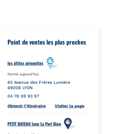
eId":"","url":""},"googleMyBusiness":{"placeId":"ChIJq-G8YMDB9
Point de ventes les plus proches
les p'tites pirouettes
Fermé aujourd'hui
62 Avenue des Frères Lumière
69008
LYON
04 78 09 93 97
Link Opens in New Tab
Obtenir l'Itinéraire
Visiter la page
PETIT BATEAU Lyon La Part Dieu