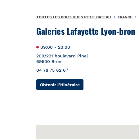
Aller au contenu
Retour à la Nav
{"bing":{"placeId":"","url":"http://www.bing.com/maps?ss=ypid
TOUTES LES BOUTIQUES PETIT BATEAU
FRANCE
Galeries Lafayette Lyon-bron
09:00
-
20:00
209/221 boulevard Pinel
69500
Bron
04 78 75 62 67
Link Opens in New Tab
Obtenir l'Itinéraire