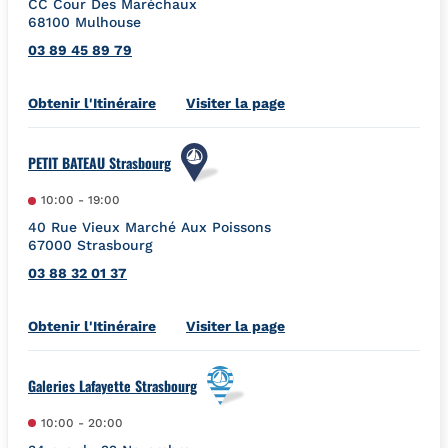
CC Cour Des Maréchaux
68100
Mulhouse
03 89 45 89 79
Link Opens in New Tab
Obtenir l'Itinéraire
Visiter la page
PETIT BATEAU Strasbourg
10:00
-
19:00
40 Rue Vieux Marché Aux Poissons
67000
Strasbourg
03 88 32 01 37
Link Opens in New Tab
Obtenir l'Itinéraire
Visiter la page
Galeries Lafayette Strasbourg
10:00
-
20:00