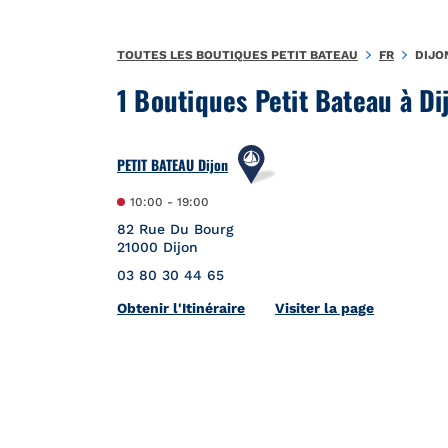
Aller au contenu
Retour à la Nav
TOUTES LES BOUTIQUES PETIT BATEAU
FR
DIJO
1 Boutiques Petit Bateau à Di
PETIT BATEAU Dijon
10:00
-
19:00
82 Rue Du Bourg
21000
Dijon
03 80 30 44 65
Link Opens in New Tab
Obtenir l'Itinéraire
Visiter la page