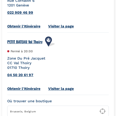
Rue Cornavin 6
1201
Genève
022 909 46 99
Link Opens in New Tab
Obtenir l'Itinéraire
Visiter la page
PETIT BATEAU Val Thoiry
Fermé à
20:00
Zone Du Pré Jacquet
CC Val Thoiry
01710
Thoiry
04 50 20 61 97
Link Opens in New Tab
Obtenir l'Itinéraire
Visiter la page
Où trouver une boutique
Type