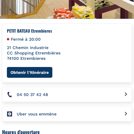
PETIT BATEAU Etrembieres
Fermé à
20:00
21 Chemin Industrie
CC Shopping Etrembières
74100
Etrembieres
Link Opens in New Tab
Obtenir l'Itinéraire
04 50 37 42 48
Uber vous emmène
Heures d’ouverture