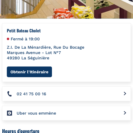
Petit Bateau Cholet
Fermé à
19:00
Z.I. De La Ménardière, Rue Du Bocage
Marques Avenue - Lot N°7
49280
La Séguinière
Link Opens in New Tab
Obtenir l'Itinéraire
02 41 75 00 16
Uber vous emmène
Heures d’ouverture