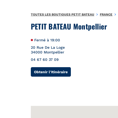
Aller au contenu
Retour à la Nav
{"bing":{"placeId":"","url":"http://www.bing.com/maps?ss=ypid
TOUTES LES BOUTIQUES PETIT BATEAU
FRANCE
PETIT BATEAU Montpellier
Fermé à
19:00
20 Rue De La Loge
34000
Montpellier
04 67 60 37 09
Link Opens in New Tab
Obtenir l'Itinéraire