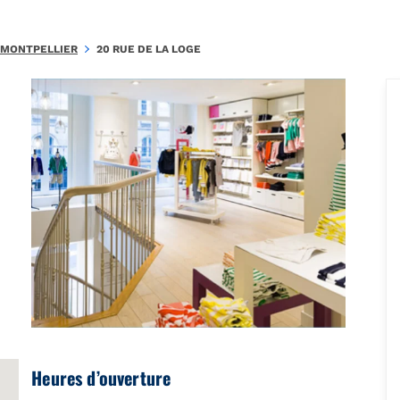
.20CDA1A985E969EF\u0026amp;amp;mkt=fr-FR"},"foursquare":{"plac
MONTPELLIER
20 RUE DE LA LOGE
Heures d’ouverture