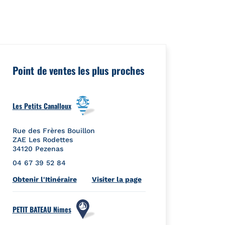
eId":"","url":"https://foursquare.com/venue/5e69927fffb1e5000
Point de ventes les plus proches
Les Petits Canalloux
Rue des Frères Bouillon
ZAE Les Rodettes
34120
Pezenas
04 67 39 52 84
Link Opens in New Tab
Obtenir l'Itinéraire
Visiter la page
PETIT BATEAU Nimes