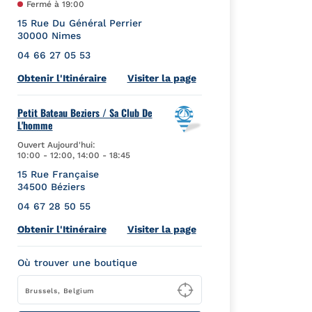
Fermé à
19:00
15 Rue Du Général Perrier
30000
Nimes
04 66 27 05 53
Link Opens in New Tab
Obtenir l'Itinéraire
Visiter la page
Petit Bateau Beziers / Sa Club De
L'homme
Ouvert Aujourd'hui:
10:00
-
12:00
,
14:00
-
18:45
15 Rue Française
34500
Béziers
04 67 28 50 55
Link Opens in New Tab
Obtenir l'Itinéraire
Visiter la page
Où trouver une boutique
Type to begin querying