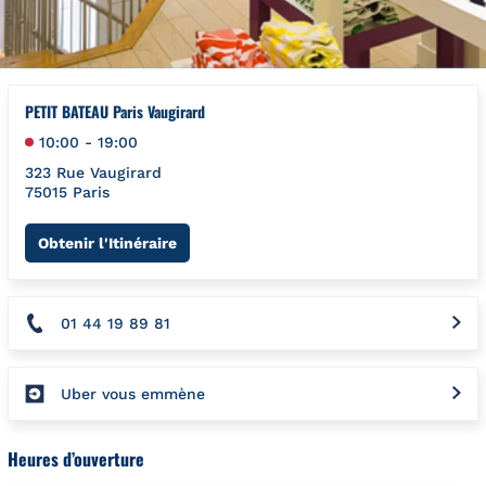
PETIT BATEAU Paris Vaugirard
10:00
-
19:00
323 Rue Vaugirard
75015
Paris
Link Opens in New Tab
Obtenir l'Itinéraire
01 44 19 89 81
Uber vous emmène
Heures d’ouverture