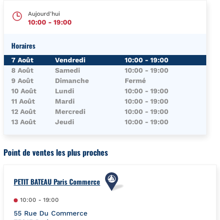
Aujourd'hui
10:00
-
19:00
Horaires
Jour de la Semaine
Horaires
7 Août
Vendredi
10:00
-
19:00
8 Août
Samedi
10:00
-
19:00
9 Août
Dimanche
Fermé
10 Août
Lundi
10:00
-
19:00
11 Août
Mardi
10:00
-
19:00
12 Août
Mercredi
10:00
-
19:00
13 Août
Jeudi
10:00
-
19:00
Point de ventes les plus proches
PETIT BATEAU Paris Commerce
10:00
-
19:00
55 Rue Du Commerce