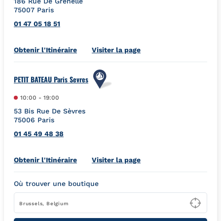
186 Rue De Grenelle
75007
Paris
01 47 05 18 51
Link Opens in New Tab
Obtenir l'Itinéraire
Visiter la page
PETIT BATEAU Paris Sevres
10:00
-
19:00
53 Bis Rue De Sèvres
75006
Paris
01 45 49 48 38
Link Opens in New Tab
Obtenir l'Itinéraire
Visiter la page
Où trouver une boutique
Type