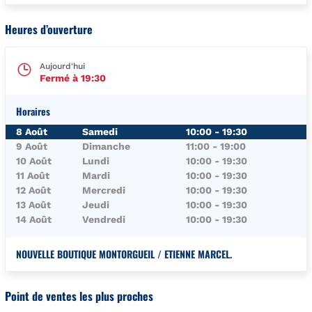
Heures d’ouverture
Aujourd'hui
Fermé à
19:30
Horaires
Jour de la Semaine
Horaires
8 Août
Samedi
10:00
-
19:30
9 Août
Dimanche
11:00
-
19:00
10 Août
Lundi
10:00
-
19:30
11 Août
Mardi
10:00
-
19:30
12 Août
Mercredi
10:00
-
19:30
13 Août
Jeudi
10:00
-
19:30
14 Août
Vendredi
10:00
-
19:30
NOUVELLE BOUTIQUE MONTORGUEIL / ETIENNE MARCEL.
Point de ventes les plus proches