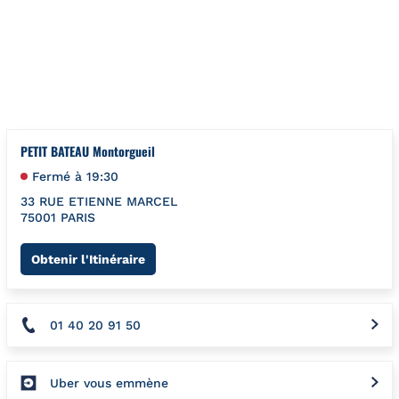
Aller au contenu
Retour à la Nav
{"bing":{"placeId":"","url":"http://www.bing.com/maps?ss=ypid
PETIT BATEAU Montorgueil
Fermé à
19:30
33 RUE ETIENNE MARCEL
75001
PARIS
Link Opens in New Tab
Obtenir l'Itinéraire
01 40 20 91 50
Uber vous emmène