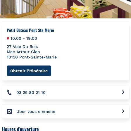
Petit Bateau Pont Ste Marie
10:00
-
19:00
27 Voie Du Bois
Mac Arthur Glen
10150
Pont-Sainte-Marie
Link Opens in New Tab
Obtenir l'Itinéraire
03 25 80 21 10
Uber vous emmène
Heures d’ouverture