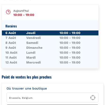
Aujourd'hui
10:00
-
19:00
Horaires
Jour de la Semaine
Horaires
6 Août
Jeudi
10:00
-
19:00
7 Août
Vendredi
10:00
-
19:00
8 Août
Samedi
10:00
-
19:00
9 Août
Dimanche
10:00
-
19:00
10 Août
Lundi
10:00
-
19:00
11 Août
Mardi
10:00
-
19:00
12 Août
Mercredi
10:00
-
19:00
Point de ventes les plus proches
Où trouver une boutique
Type