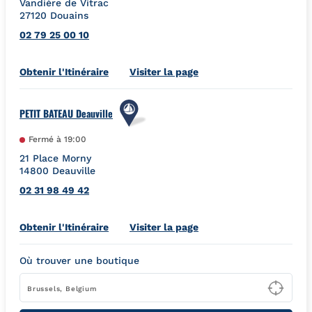
Vandière de Vitrac
27120
Douains
02 79 25 00 10
Link Opens in New Tab
Obtenir l'Itinéraire
Visiter la page
PETIT BATEAU Deauville
Fermé à
19:00
21 Place Morny
14800
Deauville
02 31 98 49 42
Link Opens in New Tab
Obtenir l'Itinéraire
Visiter la page
Où trouver une boutique
Type