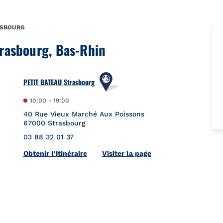
ASBOURG
trasbourg, Bas-Rhin
PETIT BATEAU Strasbourg
10:00
-
19:00
40 Rue Vieux Marché Aux Poissons
67000
Strasbourg
03 88 32 01 37
Link Opens in New Tab
Obtenir l'Itinéraire
Visiter la page