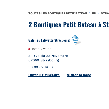
Aller au contenu
Retour à la Nav
TOUTES LES BOUTIQUES PETIT BATEAU
FR
STR
2 Boutiques Petit Bateau à S
Galeries Lafayette Strasbourg
10:00
-
20:00
34 rue du 22 Novembre
67000
Strasbourg
03 88 32 14 57
Link Opens in New Tab
Obtenir l'Itinéraire
Visiter la page