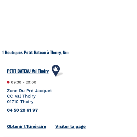
Aller au contenu
Retour à la Nav
1 Boutiques Petit Bateau à Thoiry, Ain
PETIT BATEAU Val Thoiry
09:30
-
20:00
Zone Du Pré Jacquet
CC Val Thoiry
01710
Thoiry
04 50 20 61 97
Link Opens in New Tab
Obtenir l'Itinéraire
Visiter la page