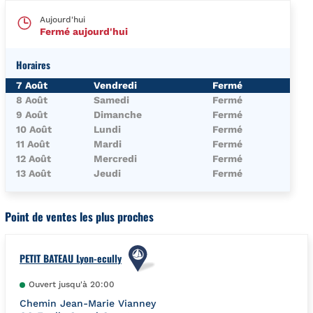
Aujourd'hui
Fermé aujourd'hui
Horaires
Jour de la Semaine
Horaires
7 Août
Vendredi
Fermé
8 Août
Samedi
Fermé
9 Août
Dimanche
Fermé
10 Août
Lundi
Fermé
11 Août
Mardi
Fermé
12 Août
Mercredi
Fermé
13 Août
Jeudi
Fermé
Point de ventes les plus proches
PETIT BATEAU Lyon-ecully
Ouvert jusqu'à
20:00
Chemin Jean-Marie Vianney