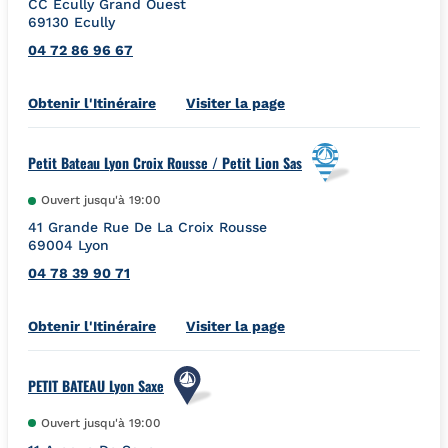
CC Ecully Grand Ouest
69130
Ecully
04 72 86 96 67
Link Opens in New Tab
Obtenir l'Itinéraire
Visiter la page
Petit Bateau Lyon Croix Rousse / Petit Lion Sas
Ouvert jusqu'à
19:00
41 Grande Rue De La Croix Rousse
69004
Lyon
04 78 39 90 71
Link Opens in New Tab
Obtenir l'Itinéraire
Visiter la page
PETIT BATEAU Lyon Saxe
Ouvert jusqu'à
19:00