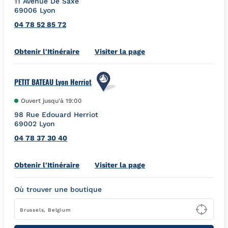
11 Avenue De Saxe
69006
Lyon
04 78 52 85 72
Link Opens in New Tab
Obtenir l'Itinéraire
Visiter la page
PETIT BATEAU Lyon Herriot
Ouvert jusqu'à
19:00
98 Rue Edouard Herriot
69002
Lyon
04 78 37 30 40
Link Opens in New Tab
Obtenir l'Itinéraire
Visiter la page
Où trouver une boutique
Type