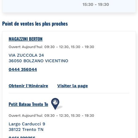
15:30
-
19:30
Point de ventes les plus proches
MAGAZZINI BERTON
Ouvert Aujourd'hui:
09:30
-
12:30
,
15:30
-
19:30
VIA ZUCCOLA 24
36050
BOLZANO VICENTINO
0444 356044
Link Opens in New Tab
Obtenir l'Itinéraire
Visiter la page
Petit Bateau Trento Tn
Ouvert Aujourd'hui:
09:30
-
12:30
,
15:30
-
19:30
Largo Carducci 9
38122
Trento
TN
0461 220256