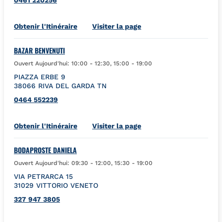
Link Opens in New Tab
Obtenir l'Itinéraire
Visiter la page
BAZAR BENVENUTI
Ouvert Aujourd'hui:
10:00
-
12:30
,
15:00
-
19:00
PIAZZA ERBE 9
38066
RIVA DEL GARDA
TN
0464 552239
Link Opens in New Tab
Obtenir l'Itinéraire
Visiter la page
BODAPROSTE DANIELA
Ouvert Aujourd'hui:
09:30
-
12:00
,
15:30
-
19:00
VIA PETRARCA 15
31029
VITTORIO VENETO
327 947 3805