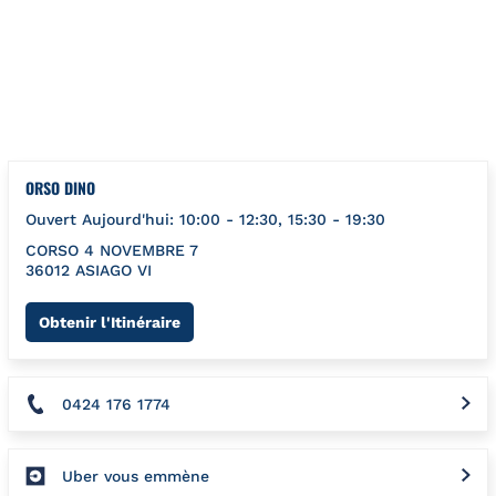
Aller au contenu
Retour à la Nav
{}
ORSO DINO
Ouvert Aujourd'hui:
10:00
-
12:30
,
15:30
-
19:30
CORSO 4 NOVEMBRE 7
36012
ASIAGO
VI
Link Opens in New Tab
Obtenir l'Itinéraire
0424 176 1774
Uber vous emmène