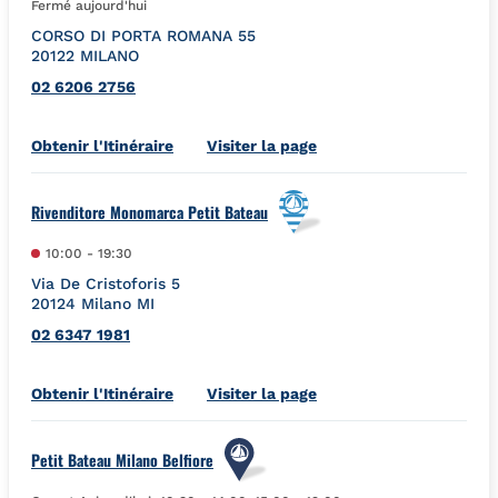
Fermé aujourd'hui
CORSO DI PORTA ROMANA 55
20122
MILANO
02 6206 2756
Link Opens in New Tab
Obtenir l'Itinéraire
Visiter la page
Rivenditore Monomarca Petit Bateau
10:00
-
19:30
Via De Cristoforis 5
20124
Milano
MI
02 6347 1981
Link Opens in New Tab
Obtenir l'Itinéraire
Visiter la page
Petit Bateau Milano Belfiore