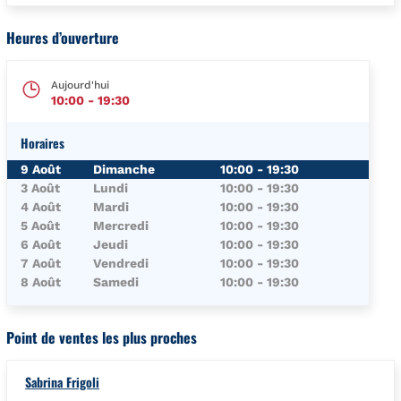
Heures d’ouverture
Aujourd'hui
10:00
-
19:30
Horaires
Jour de la Semaine
Horaires
9 Août
Dimanche
10:00
-
19:30
3 Août
Lundi
10:00
-
19:30
4 Août
Mardi
10:00
-
19:30
5 Août
Mercredi
10:00
-
19:30
6 Août
Jeudi
10:00
-
19:30
7 Août
Vendredi
10:00
-
19:30
8 Août
Samedi
10:00
-
19:30
Point de ventes les plus proches
Sabrina Frigoli