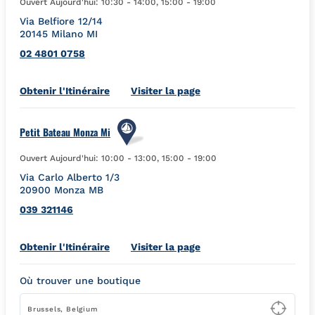
Ouvert Aujourd'hui:
10:30
-
14:00
,
15:00
-
19:00
Via Belfiore 12/14
20145
Milano
MI
02 4801 0758
Link Opens in New Tab
Obtenir l'Itinéraire
Visiter la page
Petit Bateau Monza Mi
Ouvert Aujourd'hui:
10:00
-
13:00
,
15:00
-
19:00
Via Carlo Alberto 1/3
20900
Monza
MB
039 321146
Link Opens in New Tab
Obtenir l'Itinéraire
Visiter la page
Où trouver une boutique
Type