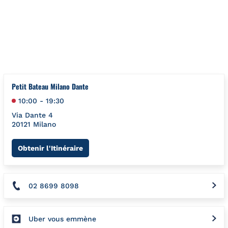
Aller au contenu
Retour à la Nav
{"bing":{"placeId":"","url":"http://www.bing.com/maps?ss=ypid.
Petit Bateau Milano Dante
10:00
-
19:30
Via Dante 4
20121
Milano
Link Opens in New Tab
Obtenir l'Itinéraire
02 8699 8098
Uber vous emmène