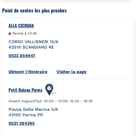
Point de ventes les plus proches
ALLA CICOGNA
Fermé à
12:45
CORSO VALLISNERI 15/A
42019
SCANDIANO
RE
0522 854947
Link Opens in New Tab
Obtenir l'Itinéraire
Visiter la page
Petit Bateau Parma
Ouvert Aujourd'hui:
10:00
-
13:00
,
15:30
-
19:30
Piazza Della Macina 5/A
43100
Parma
PR
0521 284395