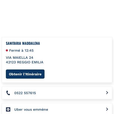
Aller au contenu
Retour à la Nav
{}
SANITARIA MADDALENA
Fermé à
12:45
VIA MAIELLA 24
42123
REGGIO EMILIA
Link Opens in New Tab
Obtenir l'Itinéraire
0522 557615
Uber vous emmène