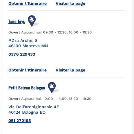
Link Opens in New Tab
Obtenir l'Itinéraire
Visiter la page
Tazio Toys
Ouvert Aujourd'hui:
09:30
-
12:30
,
16:00
-
19:30
P.Zza Arche, 8
46100
Mantova
MN
0376 229433
Link Opens in New Tab
Obtenir l'Itinéraire
Visiter la page
Petit Bateau Bologna
Ouvert Aujourd'hui:
10:00
-
14:00
,
15:30
-
19:30
Via Dell'Archiginnasio 4F
40124
Bologna
BO
051 272165