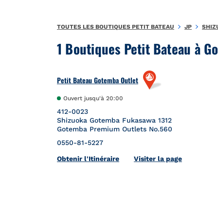
Aller au contenu
Retour à la Nav
TOUTES LES BOUTIQUES PETIT BATEAU
JP
SHIZ
1 Boutiques Petit Bateau à G
Petit Bateau Gotemba Outlet
Ouvert jusqu'à
20:00
412-0023
Shizuoka
Gotemba
Fukasawa 1312
Gotemba Premium Outlets No.560
0550-81-5227
Link Opens in New Tab
Obtenir l'Itinéraire
Visiter la page