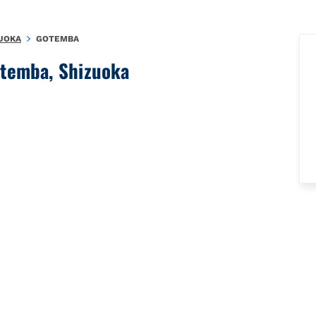
UOKA
GOTEMBA
otemba, Shizuoka