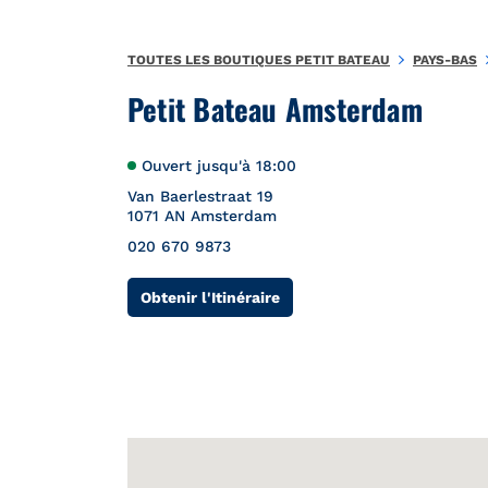
Aller au contenu
Retour à la Nav
{"bing":{"placeId":"","url":"http://www.bing.com/maps?ss=ypid
TOUTES LES BOUTIQUES PETIT BATEAU
PAYS-BAS
Petit Bateau Amsterdam
Ouvert jusqu'à
18:00
Van Baerlestraat 19
1071 AN
Amsterdam
020 670 9873
Link Opens in New Tab
Obtenir l'Itinéraire