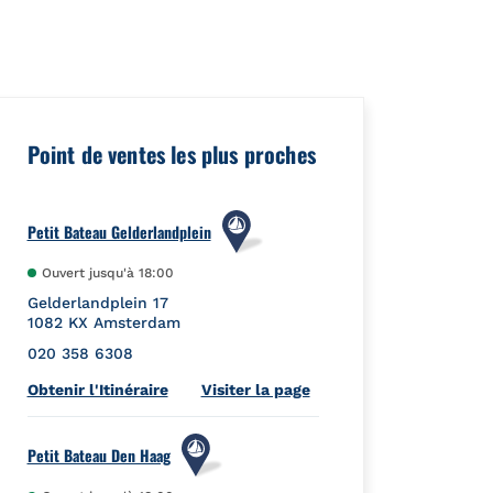
ceId":"","url":"https://foursquare.com/venue/4b9cce07f964a5206
Point de ventes les plus proches
Petit Bateau Gelderlandplein
Ouvert jusqu'à
18:00
Gelderlandplein 17
1082 KX
Amsterdam
020 358 6308
Link Opens in New Tab
Obtenir l'Itinéraire
Visiter la page
Petit Bateau Den Haag