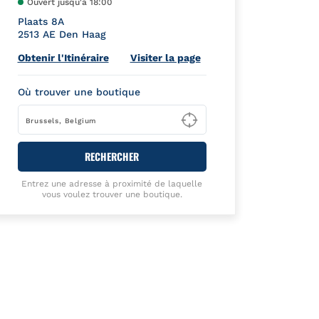
Ouvert jusqu'à
18:00
Plaats 8A
2513 AE
Den Haag
Link Opens in New Tab
Obtenir l'Itinéraire
Visiter la page
Où trouver une boutique
Type to begin querying
RECHERCHER
Entrez une adresse à proximité de laquelle
vous voulez trouver une boutique.