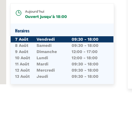
Aujourd'hui
Ouvert jusqu'à
18:00
Horaires
Jour de la Semaine
Horaires
7 Août
Vendredi
09:30
-
18:00
8 Août
Samedi
09:30
-
18:00
9 Août
Dimanche
12:00
-
17:00
10 Août
Lundi
12:00
-
18:00
11 Août
Mardi
09:30
-
18:00
12 Août
Mercredi
09:30
-
18:00
13 Août
Jeudi
09:30
-
18:00