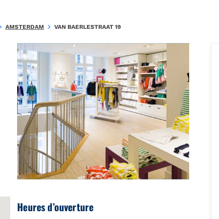
.465045ED0A372511\u0026amp;amp;mkt=nl-NL"},"foursquare":{"pla
AMSTERDAM
VAN BAERLESTRAAT 19
Heures d’ouverture