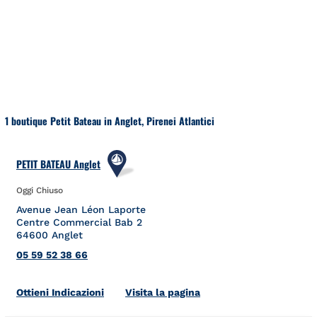
Salta al contenuto
Torna a Nav
1 boutique Petit Bateau in Anglet, Pirenei Atlantici
PETIT BATEAU Anglet
Oggi Chiuso
Avenue Jean Léon Laporte
Centre Commercial Bab 2
64600
Anglet
05 59 52 38 66
Link Opens in New Tab
Ottieni Indicazioni
Visita la pagina