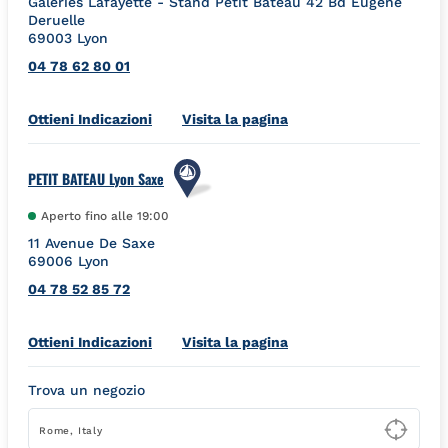
Galeries Lafayette - Stand Petit Bateau 42 Bd Eugène
Deruelle
69003
Lyon
04 78 62 80 01
Link Opens in New Tab
Ottieni Indicazioni
Visita la pagina
PETIT BATEAU Lyon Saxe
Aperto fino alle
19:00
11 Avenue De Saxe
69006
Lyon
04 78 52 85 72
Link Opens in New Tab
Ottieni Indicazioni
Visita la pagina
Trova un negozio
Type