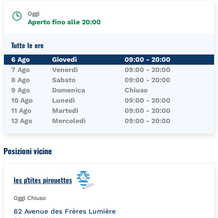
Oggi
Aperto fino alle
20:00
Tutte le ore
Giorno della Settimana
Orari
6 Ago
Giovedì
09:00
-
20:00
7 Ago
Venerdì
09:00
-
20:00
8 Ago
Sabato
09:00
-
20:00
9 Ago
Domenica
Chiuso
10 Ago
Lunedì
09:00
-
20:00
11 Ago
Martedì
09:00
-
20:00
12 Ago
Mercoledì
09:00
-
20:00
Posizioni vicine
les p'tites pirouettes
Oggi Chiuso
62 Avenue des Frères Lumière