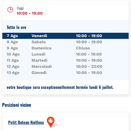
Oggi
10:00
-
19:00
Tutte le ore
Giorno della Settimana
Orari
7 Ago
Venerdì
10:00
-
19:00
8 Ago
Sabato
10:00
-
19:00
9 Ago
Domenica
Chiuso
10 Ago
Lunedì
15:00
-
19:00
11 Ago
Martedì
10:00
-
19:00
12 Ago
Mercoledì
10:00
-
22:00
13 Ago
Giovedì
10:00
-
19:00
votre boutique sera exceptionnellement fermée lundi 6 juillet.
Posizioni vicine
Petit Bateau Nailloux