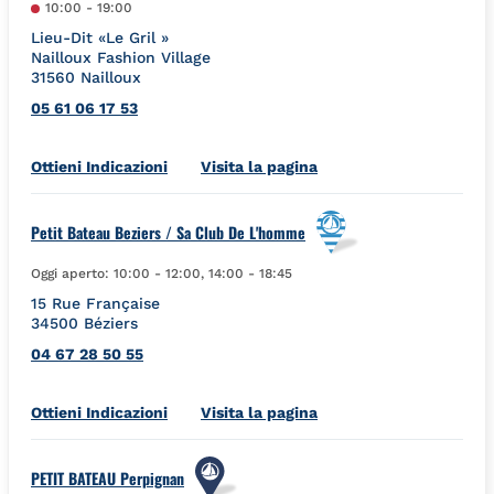
10:00
-
19:00
Lieu-Dit «Le Gril »
Nailloux Fashion Village
31560
Nailloux
05 61 06 17 53
Link Opens in New Tab
Ottieni Indicazioni
Visita la pagina
Petit Bateau Beziers / Sa Club De L'homme
Oggi aperto:
10:00
-
12:00
,
14:00
-
18:45
15 Rue Française
34500
Béziers
04 67 28 50 55
Link Opens in New Tab
Ottieni Indicazioni
Visita la pagina
PETIT BATEAU Perpignan