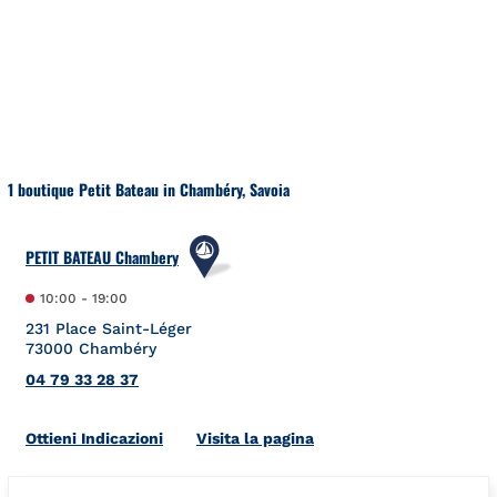
Salta al contenuto
Torna a Nav
1 boutique Petit Bateau in Chambéry, Savoia
PETIT BATEAU Chambery
10:00
-
19:00
231 Place Saint-Léger
73000
Chambéry
04 79 33 28 37
Link Opens in New Tab
Ottieni Indicazioni
Visita la pagina