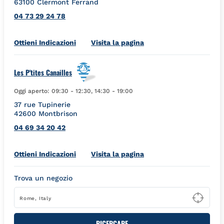
63100
Clermont Ferrand
04 73 29 24 78
Link Opens in New Tab
Ottieni Indicazioni
Visita la pagina
Les P'tites Canailles
Oggi aperto:
09:30
-
12:30
,
14:30
-
19:00
37 rue Tupinerie
42600
Montbrison
04 69 34 20 42
Link Opens in New Tab
Ottieni Indicazioni
Visita la pagina
Trova un negozio
Type
RICERCARE