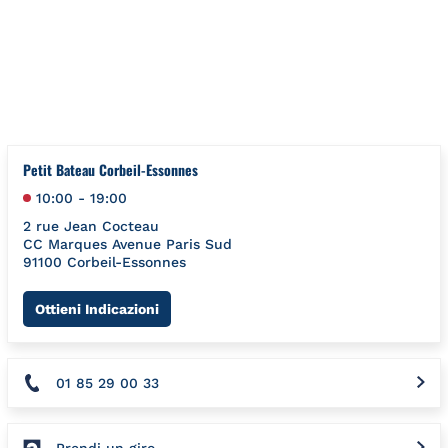
Salta al contenuto
Torna a Nav
{"bing":{"placeId":"","url":"http://www.bing.com/maps?ss=ypid
Petit Bateau Corbeil-Essonnes
10:00
-
19:00
2 rue Jean Cocteau
CC Marques Avenue Paris Sud
91100
Corbeil-Essonnes
Link Opens in New Tab
Ottieni Indicazioni
01 85 29 00 33