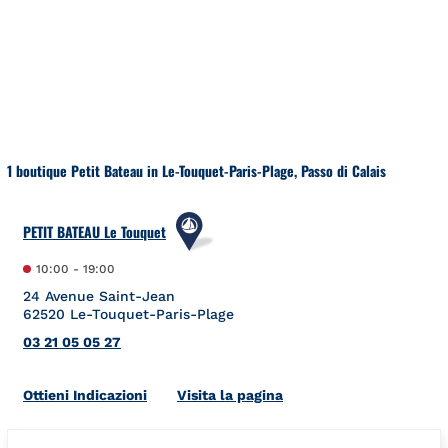
Salta al contenuto
Torna a Nav
1 boutique Petit Bateau in Le-Touquet-Paris-Plage, Passo di Calais
PETIT BATEAU Le Touquet
10:00
-
19:00
24 Avenue Saint-Jean
62520
Le-Touquet-Paris-Plage
03 21 05 05 27
Link Opens in New Tab
Ottieni Indicazioni
Visita la pagina