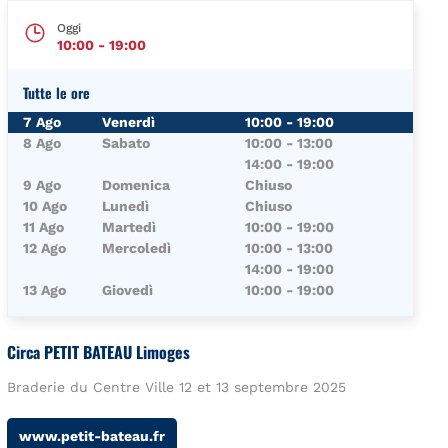
Oggi
10:00
-
19:00
Tutte le ore
Giorno della Settimana
Orari
7 Ago
Venerdì
10:00
-
19:00
8 Ago
Sabato
10:00
-
13:00
14:00
-
19:00
9 Ago
Domenica
Chiuso
10 Ago
Lunedì
Chiuso
11 Ago
Martedì
10:00
-
19:00
12 Ago
Mercoledì
10:00
-
13:00
14:00
-
19:00
13 Ago
Giovedì
10:00
-
19:00
Circa PETIT BATEAU Limoges
Braderie du Centre Ville 12 et 13 septembre 2025
www.petit-bateau.fr