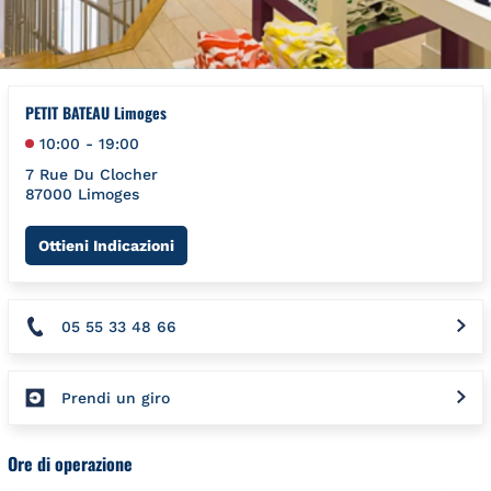
PETIT BATEAU Limoges
10:00
-
19:00
7 Rue Du Clocher
87000
Limoges
Link Opens in New Tab
Ottieni Indicazioni
05 55 33 48 66
Prendi un giro
Ore di operazione