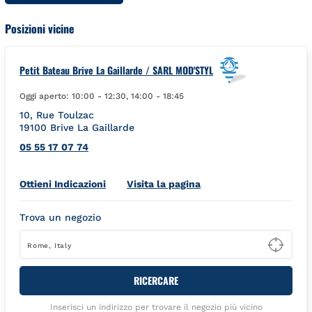
Posizioni vicine
Petit Bateau Brive La Gaillarde / SARL MOD'STYL
Oggi aperto:
10:00
-
12:30
,
14:00
-
18:45
10, Rue Toulzac
19100
Brive La Gaillarde
05 55 17 07 74
Link Opens in New Tab
Ottieni Indicazioni
Visita la pagina
Trova un negozio
Type
RICERCARE
Inserisci un indirizzo per trovare il negozio più vicino