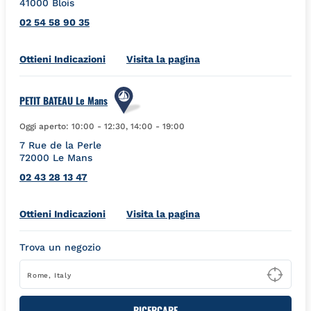
41000
Blois
02 54 58 90 35
Link Opens in New Tab
Ottieni Indicazioni
Visita la pagina
PETIT BATEAU Le Mans
Oggi aperto:
10:00
-
12:30
,
14:00
-
19:00
7 Rue de la Perle
72000
Le Mans
02 43 28 13 47
Link Opens in New Tab
Ottieni Indicazioni
Visita la pagina
Trova un negozio
Type
RICERCARE