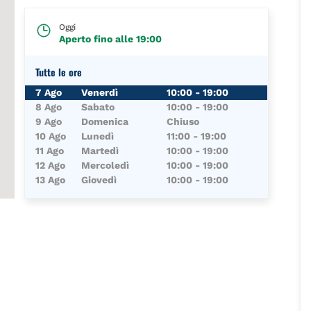
Oggi
Aperto fino alle
19:00
Tutte le ore
Giorno della Settimana
Orari
7 Ago
Venerdì
10:00
-
19:00
8 Ago
Sabato
10:00
-
19:00
9 Ago
Domenica
Chiuso
10 Ago
Lunedì
11:00
-
19:00
11 Ago
Martedì
10:00
-
19:00
12 Ago
Mercoledì
10:00
-
19:00
13 Ago
Giovedì
10:00
-
19:00