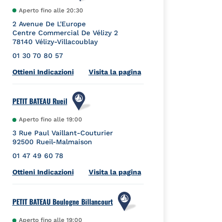
Aperto fino alle
20:30
2 Avenue De L'Europe
Centre Commercial De Vélizy 2
78140
Vélizy-Villacoublay
01 30 70 80 57
Link Opens in New Tab
Ottieni Indicazioni
Visita la pagina
PETIT BATEAU Rueil
Aperto fino alle
19:00
3 Rue Paul Vaillant-Couturier
92500
Rueil-Malmaison
01 47 49 60 78
Link Opens in New Tab
Ottieni Indicazioni
Visita la pagina
PETIT BATEAU Boulogne Billancourt
Aperto fino alle
19:00