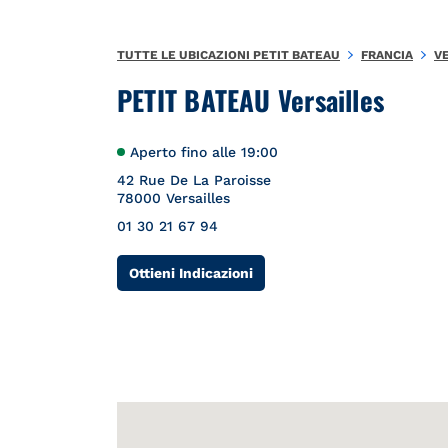
Salta al contenuto
Torna a Nav
{"bing":{"placeId":"","url":"http://www.bing.com/maps?ss=ypid
TUTTE LE UBICAZIONI PETIT BATEAU
FRANCIA
V
PETIT BATEAU Versailles
Aperto fino alle
19:00
42 Rue De La Paroisse
78000
Versailles
01 30 21 67 94
Link Opens in New Tab
Ottieni Indicazioni