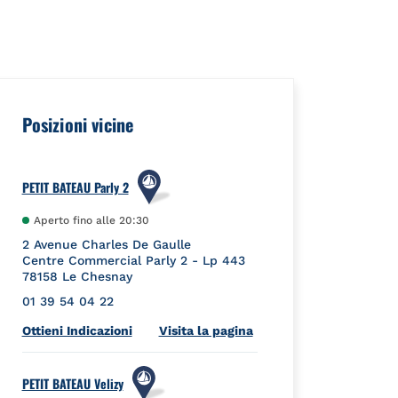
ceId":"","url":"https://foursquare.com/venue/4f086e28e4b0882d2
Posizioni vicine
PETIT BATEAU Parly 2
Aperto fino alle
20:30
2 Avenue Charles De Gaulle
Centre Commercial Parly 2 - Lp 443
78158
Le Chesnay
01 39 54 04 22
Link Opens in New Tab
Ottieni Indicazioni
Visita la pagina
PETIT BATEAU Velizy