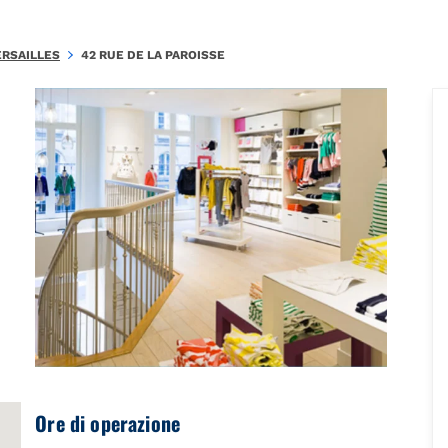
.C010011C5EE3F0CA\u0026amp;amp;mkt=fr-FR"},"foursquare":{"pla
ERSAILLES
42 RUE DE LA PAROISSE
Ore di operazione