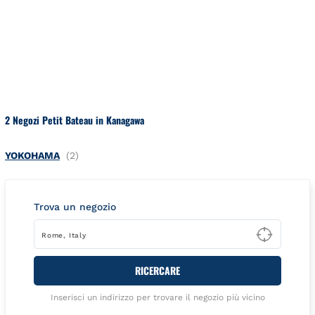
Salta al contenuto
Torna a Nav
2 Negozi Petit Bateau in Kanagawa
YOKOHAMA
Trova un negozio
Type t
RICERCARE
Inserisci un indirizzo per trovare il negozio più vicino