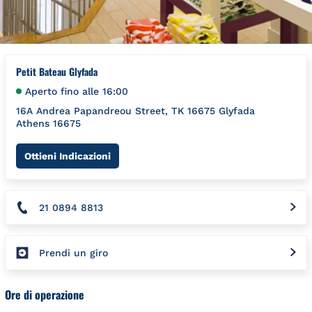
Petit Bateau Glyfada
Aperto fino alle
16:00
16A Andrea Papandreou Street, TK 16675 Glyfada
Athens
16675
Link Opens in New Tab
Ottieni Indicazioni
21 0894 8813
Prendi un giro
Ore di operazione