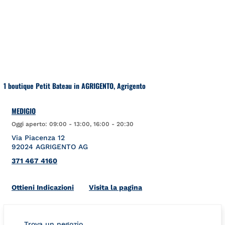
Salta al contenuto
Torna a Nav
1 boutique Petit Bateau in AGRIGENTO, Agrigento
MEDIGIO
Oggi aperto:
09:00
-
13:00
,
16:00
-
20:30
Via Piacenza 12
92024
AGRIGENTO
AG
371 467 4160
Link Opens in New Tab
Ottieni Indicazioni
Visita la pagina
Trova un negozio