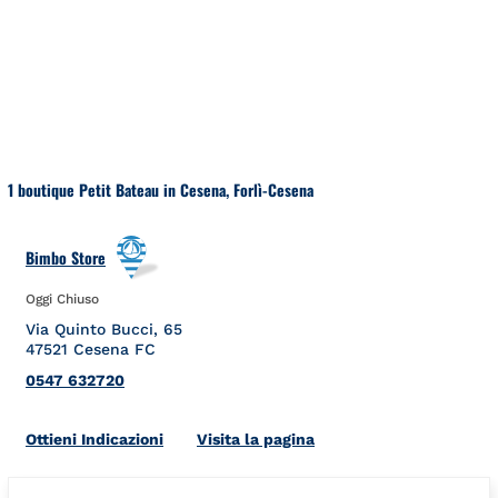
Salta al contenuto
Torna a Nav
1 boutique Petit Bateau in Cesena, Forlì-Cesena
Bimbo Store
Oggi Chiuso
Via Quinto Bucci, 65
47521
Cesena
FC
0547 632720
Link Opens in New Tab
Ottieni Indicazioni
Visita la pagina