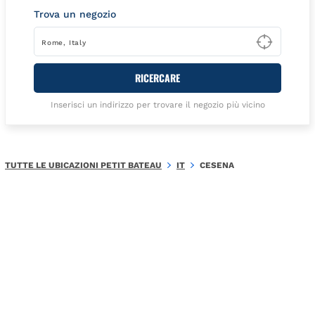
Trova un negozio
Type t
RICERCARE
Inserisci un indirizzo per trovare il negozio più vicino
TUTTE LE UBICAZIONI PETIT BATEAU
IT
CESENA