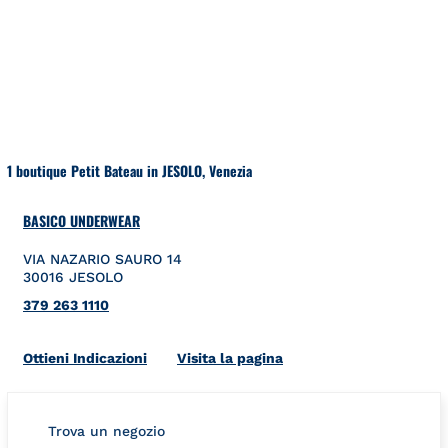
Salta al contenuto
Torna a Nav
1 boutique Petit Bateau in JESOLO, Venezia
BASICO UNDERWEAR
VIA NAZARIO SAURO 14
30016
JESOLO
379 263 1110
Link Opens in New Tab
Ottieni Indicazioni
Visita la pagina
Trova un negozio