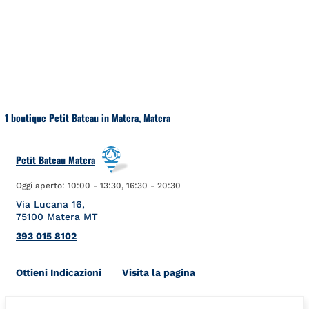
Salta al contenuto
Torna a Nav
1 boutique Petit Bateau in Matera, Matera
Petit Bateau Matera
Oggi aperto:
10:00
-
13:30
,
16:30
-
20:30
Via Lucana 16,
75100
Matera
MT
393 015 8102
Link Opens in New Tab
Ottieni Indicazioni
Visita la pagina