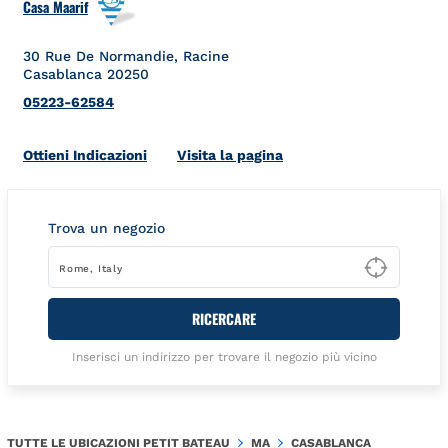
Casa Maarif
30 Rue De Normandie, Racine
Casablanca
20250
05223-62584
Link Opens in New Tab
Ottieni Indicazioni
Visita la pagina
Trova un negozio
Type t
RICERCARE
Inserisci un indirizzo per trovare il negozio più vicino
TUTTE LE UBICAZIONI PETIT BATEAU
MA
CASABLANCA