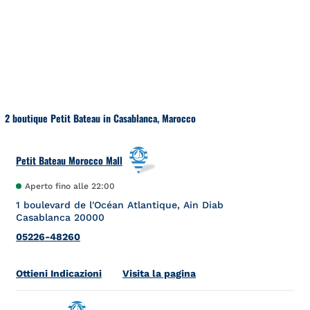
Salta al contenuto
Torna a Nav
2 boutique Petit Bateau in Casablanca, Marocco
Petit Bateau Morocco Mall
Aperto fino alle
22:00
1 boulevard de l'Océan Atlantique, Ain Diab
Casablanca
20000
05226-48260
Link Opens in New Tab
Ottieni Indicazioni
Visita la pagina