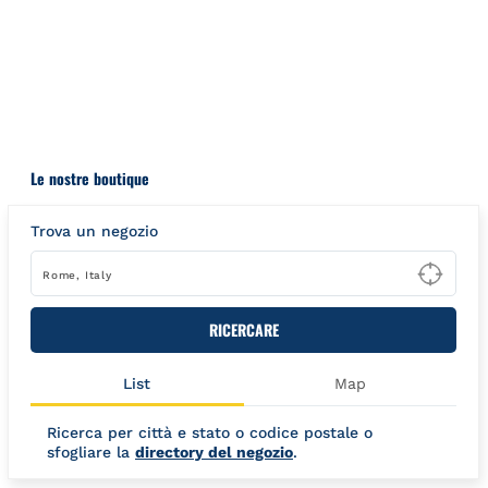
Salta al contenuto
Torna a Nav
Le nostre boutique
Trova un negozio
Type
RICERCARE
List
Map
Ricerca per città e stato o codice postale o
sfogliare la
directory del negozio
.