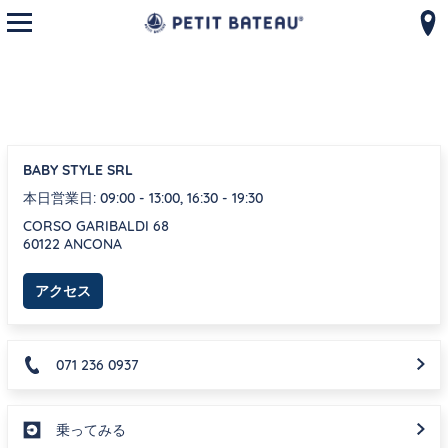
モバイルメニューを開く
コンテンツへスキップ
ナビゲーションへ戻る
{}
BABY STYLE SRL
本日営業日:
09:00
-
13:00
,
16:30
-
19:30
CORSO GARIBALDI 68
60122
ANCONA
Link Opens in New Tab
アクセス
071 236 0937
乗ってみる