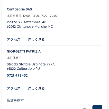
Cantasorie SAS
本日営業日:
10:00
-
13:00
,
17:00
-
20:00
Piazza XX settembre, 48
62012
Civitanove Marche
MC
Link Opens in New Tab
アクセス
詳しく見る
GIORGETTI PATRIZIA
本日休業日
Strada Statale Urbinate 77/f,
61022
Colbordolo
PU
0721 498452
Link Opens in New Tab
アクセス
詳しく見る
店舗を探す