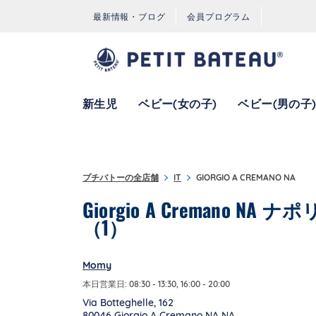
コンテンツへスキップ
ナビゲーションへ戻る
最新情報・ブログ
会員プログラム
新生児
ベビー(女の子)
ベビー(男の子
プチバトーの全店舗
IT
GIORGIO A CREMANO NA
Giorgio A Cremano 
（1）
Momy
本日営業日:
08:30
-
13:30
,
16:00
-
20:00
Via Botteghelle, 162
80046
Giorgio A Cremano NA
NA