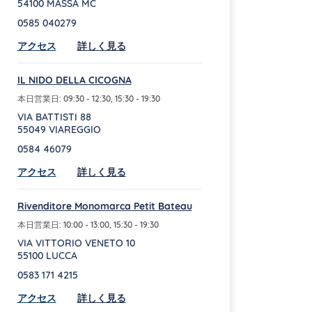
54100
MASSA
MC
0585 040279
Link Opens in New Tab
アクセス
詳しく見る
IL NIDO DELLA CICOGNA
本日営業日:
09:30
-
12:30
,
15:30
-
19:30
VIA BATTISTI 88
55049
VIAREGGIO
0584 46079
Link Opens in New Tab
アクセス
詳しく見る
Rivenditore Monomarca Petit Bateau
本日営業日:
10:00
-
13:00
,
15:30
-
19:30
VIA VITTORIO VENETO 10
55100
LUCCA
0583 171 4215
Link Opens in New Tab
アクセス
詳しく見る