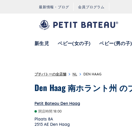
コンテンツへスキップ
ナビゲーションへ戻る
最新情報・ブログ
会員プログラム
新生児
ベビー(女の子)
ベビー(男の子
プチバトーの全店舗
NL
DEN HAAG
Den Haag 南ホラント州
Petit Bateau Den Haag
閉店時間
18:00
Plaats 8A
2513 AE
Den Haag