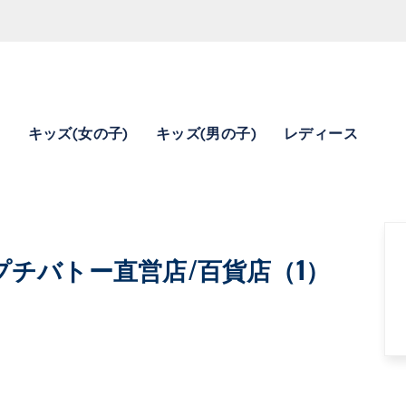
)
キッズ(女の子)
キッズ(男の子)
レディース
 のプチバトー直営店/百貨店（1）