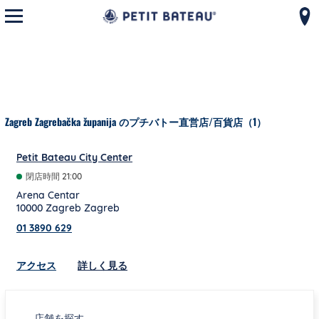
モバイルメニューを開く
コンテンツへスキップ
ナビゲーションへ戻る
Zagreb Zagrebačka županija のプチバトー直営店/百貨店（1）
Petit Bateau City Center
閉店時間
21:00
Arena Centar
10000
Zagreb
Zagreb
01 3890 629
Link Opens in New Tab
アクセス
詳しく見る
店舗を探す