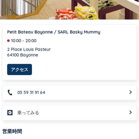
Petit Bateau Bayonne / SARL Basky Mummy
10:00
-
20:00
2 Place Louis Pasteur
64100
Bayonne
Link Opens in New Tab
アクセス
05 59 31 91 64
乗ってみる
営業時間