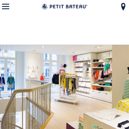
モバイルメニューを開く
コンテンツへスキップ
ナビゲーションへ戻る
{"bing":{"placeId":"","url":"http://www.bing.com/maps?ss=ypid.