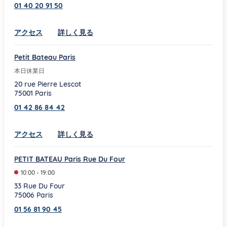
01 40 20 91 50
Link Opens in New Tab
アクセス
詳しく見る
Petit Bateau Paris
本日休業日
20 rue Pierre Lescot
75001
Paris
01 42 86 84 42
Link Opens in New Tab
アクセス
詳しく見る
PETIT BATEAU Paris Rue Du Four
10:00
-
19:00
33 Rue Du Four
75006
Paris
01 56 81 90 45