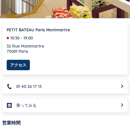
PETIT BATEAU Paris Montmartre
10:30
-
19:00
32 Rue Montmartre
75001
Paris
Link Opens in New Tab
アクセス
01 40 26 17 13
乗ってみる
営業時間