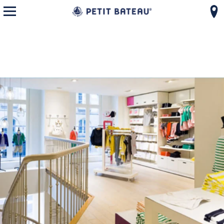
モバイルメニューを開く
コンテンツへスキップ
ナビゲーションへ戻る
{"bing":{"placeId":"","url":"http://www.bing.com/maps?ss=ypid.