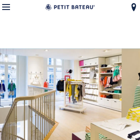
モバイルメニューを開く
コンテンツへスキップ
ナビゲーションへ戻る
{"bing":{"placeId":"","url":"http://www.bing.com/maps?ss=ypid.