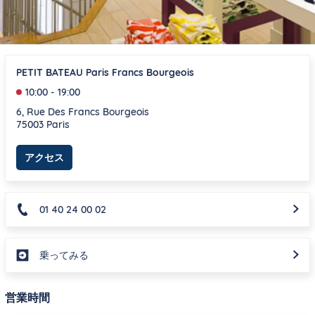
PETIT BATEAU Paris Francs Bourgeois
10:00
-
19:00
6, Rue Des Francs Bourgeois
75003
Paris
Link Opens in New Tab
アクセス
01 40 24 00 02
乗ってみる
営業時間