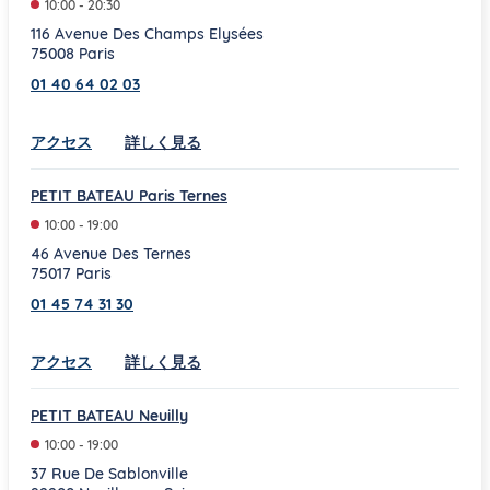
10:00
-
20:30
116 Avenue Des Champs Elysées
75008
Paris
01 40 64 02 03
Link Opens in New Tab
アクセス
詳しく見る
PETIT BATEAU Paris Ternes
10:00
-
19:00
46 Avenue Des Ternes
75017
Paris
01 45 74 31 30
Link Opens in New Tab
アクセス
詳しく見る
PETIT BATEAU Neuilly
10:00
-
19:00
37 Rue De Sablonville