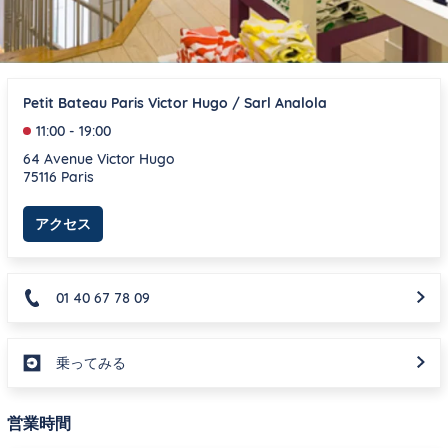
Petit Bateau Paris Victor Hugo / Sarl Analola
11:00
-
19:00
64 Avenue Victor Hugo
75116
Paris
Link Opens in New Tab
アクセス
01 40 67 78 09
乗ってみる
営業時間