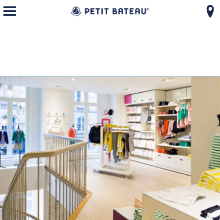
モバイルメニューを開く
コンテンツへスキップ
ナビゲーションへ戻る
{"bing":{"placeId":"","url":"http://www.bing.com/maps?ss=ypid.