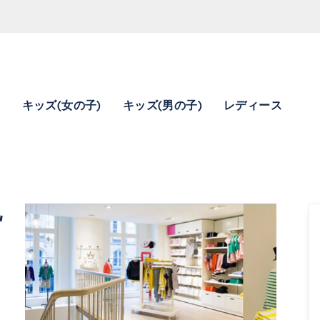
)
キッズ(女の子)
キッズ(男の子)
レディース
YN5286x966302715891622975\u0026amp;amp;mkt=ja-JP"},"foursquare
札