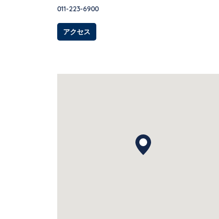
011-223-6900
Link Opens in New Tab
アクセス