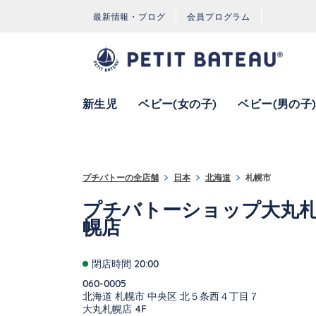
コンテンツへスキップ
ナビゲーションへ戻る
最新情報・ブログ
会員プログラム
新生児
ベビー(女の子)
ベビー(男の子
{"bing":{"placeId":"","url":"http://www.bing.com/maps?ss=ypid.
プチバトーの全店舗
日本
北海道
札幌市
プチバトーショップ大丸
幌店
閉店時間
20:00
060-0005
北海道
札幌市
中央区
北５条西４丁目７
大丸札幌店 4F