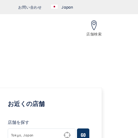
お問い合わせ
Japan
店舗検索
":{"placeId":"","url":"https://foursquare.com/venue/5acb9ced72
お近くの店舗
店舗を探す
GO